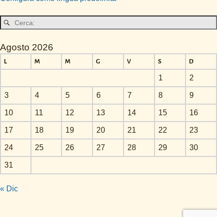
o
p
k
Agosto 2026
L
M
M
G
V
S
D
1
2
3
4
5
6
7
8
9
10
11
12
13
14
15
16
17
18
19
20
21
22
23
24
25
26
27
28
29
30
31
« Dic