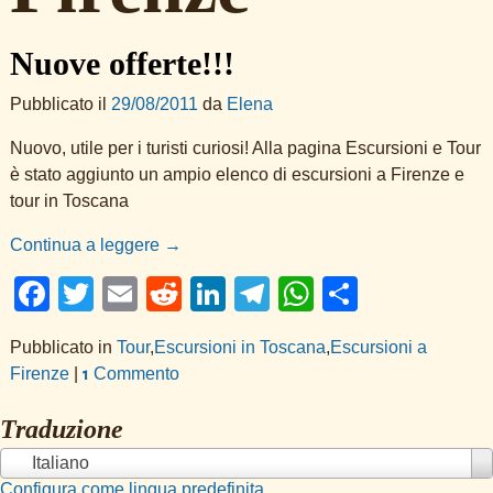
Nuove offerte!!!
Pubblicato il
29/08/2011
da
Elena
Nuovo, utile per i turisti curiosi! Alla pagina Escursioni e Tour
è stato aggiunto un ampio elenco di escursioni a Firenze e
tour in Toscana
Continua a leggere →
F
T
E
R
Li
T
W
C
a
wi
m
e
n
el
h
o
Pubblicato in
Tour
,
Escursioni in Toscana
,
Escursioni a
c
tt
ail
d
k
e
at
n
Firenze
|
Commento
1
e
er
di
e
gr
s
di
Traduzione
b
t
dI
a
A
vi
o
n
m
p
di
Italiano
Configura come lingua predefinita