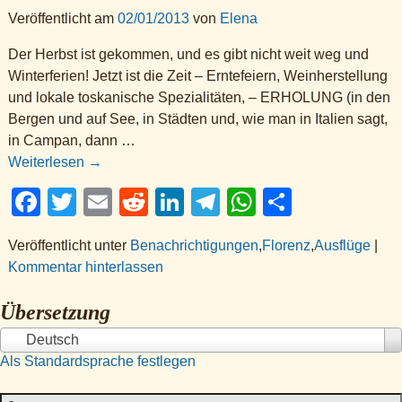
Veröffentlicht am
02/01/2013
von
Elena
Der Herbst ist gekommen, und es gibt nicht weit weg und
Winterferien! Jetzt ist die Zeit – Erntefeiern, Weinherstellung
und lokale toskanische Spezialitäten, – ERHOLUNG (in den
Bergen und auf See, in Städten und, wie man in Italien sagt,
in Campan, dann
…
Weiterlesen →
F
T
E
R
Li
T
W
S
a
wi
m
e
n
el
h
h
Veröffentlicht unter
Benachrichtigungen
,
Florenz
,
Ausflüge
|
c
tt
ail
d
k
e
at
ar
Kommentar hinterlassen
e
er
di
e
gr
s
e
Übersetzung
b
t
dI
a
A
o
n
m
p
Deutsch
Als Standardsprache festlegen
o
p