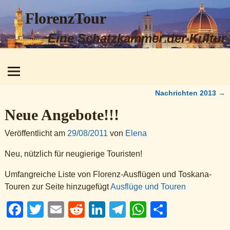
FlorenzTour
Eine Schatzkammer der Kultur
von bezaubernder Schönheit
Nachrichten 2013
→
Artikelnavigation
Neue Angebote!!!
Veröffentlicht am
29/08/2011
von
Elena
Neu, nützlich für neugierige Touristen!
Umfangreiche Liste von Florenz-Ausflügen und Toskana-
Touren zur Seite hinzugefügt
Ausflüge und Touren
F
T
E
R
Li
T
W
S
a
wi
m
e
n
el
h
h