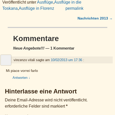
Veröffentlicht unter
Ausflüge
,
Ausflüge in die
c
tt
ail
d
k
e
at
ar
Toskana
,
Ausflüge in Florenz
permalink
e
er
di
e
gr
s
e
Nachrichten 2013
→
b
t
dI
a
A
Artikelnavigation
o
n
m
p
o
p
Kommentare
k
Neue Angebote!!!
— 1 Kommentar
vincenzo vitali
sagte am
10/02/2013 um 17:36
:
Mi piace vorrei farlo
Antworten
↓
Hinterlasse eine Antwort
Deine Email-Adresse wird nicht veröffentlicht.
erforderliche Felder sind markiert
*